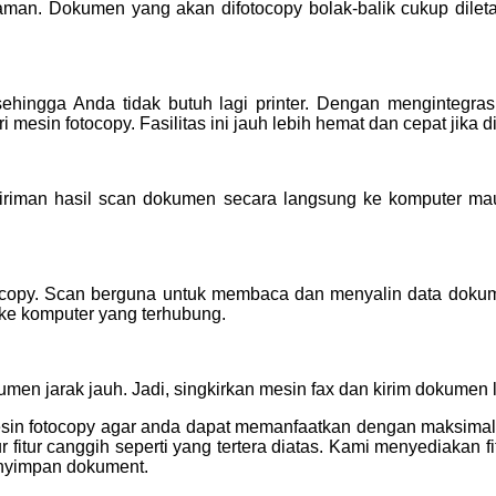
man. Dokumen yang akan difotocopy bolak-balik cukup diletak
, sehingga Anda tidak butuh lagi printer. Dengan mengintegr
 mesin fotocopy. Fasilitas ini jauh lebih hemat dan cepat jika
iriman hasil scan dokumen secara langsung ke komputer mau
fotocopy. Scan berguna untuk membaca dan menyalin data doku
e komputer yang terhubung.
men jarak jauh. Jadi, singkirkan mesin fax dan kirim dokumen 
 mesin fotocopy agar anda dapat memanfaatkan dengan maksima
itur canggih seperti yang tertera diatas. Kami menyediakan fi
nyimpan dokument.