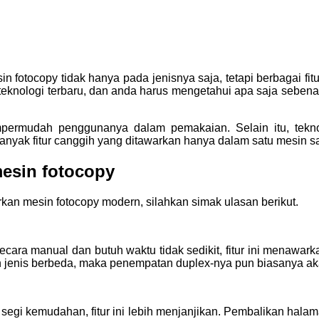
 fotocopy tidak hanya pada jenisnya saja, tetapi berbagai fi
an teknologi terbaru, dan anda harus mengetahui apa saja seben
permudah penggunanya dalam pemakaian. Selain itu, tekn
 banyak fitur canggih yang ditawarkan hanya dalam satu mesin sa
mesin fotocopy
rkan mesin fotocopy modern, silahkan simak ulasan berikut.
ecara manual dan butuh waktu tidak sedikit, fitur ini menawark
an jenis berbeda, maka penempatan duplex-nya pun biasanya a
segi kemudahan, fitur ini lebih menjanjikan. Pembalikan halam