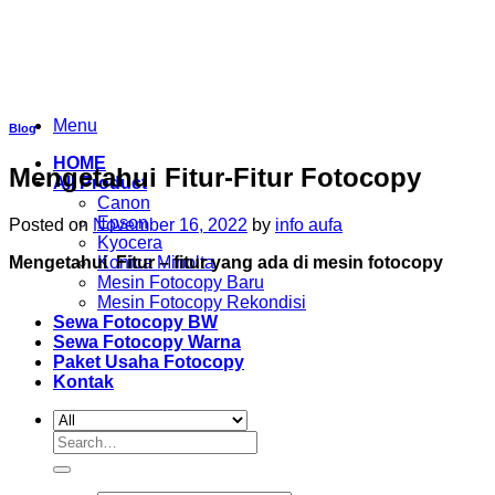
Skip
to
content
Menu
Blog
HOME
Mengetahui Fitur-Fitur Fotocopy
All Product
Canon
Epson
Posted on
November 16, 2022
by
info aufa
Kyocera
Mengetahui Fitur – fitur yang ada di mesin fotocopy
Konica Minolta
Mesin Fotocopy Baru
Mesin Fotocopy Rekondisi
Sewa Fotocopy BW
Sewa Fotocopy Warna
Paket Usaha Fotocopy
Kontak
Search
for: