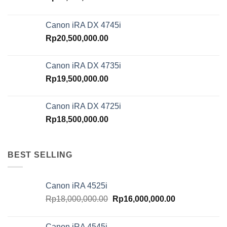
Canon iRA DX 4745i
Rp
20,500,000.00
Canon iRA DX 4735i
Rp
19,500,000.00
Canon iRA DX 4725i
Rp
18,500,000.00
BEST SELLING
Canon iRA 4525i
Original
Current
Rp
18,000,000.00
Rp
16,000,000.00
price
price
was:
is:
Canon iRA 4545i