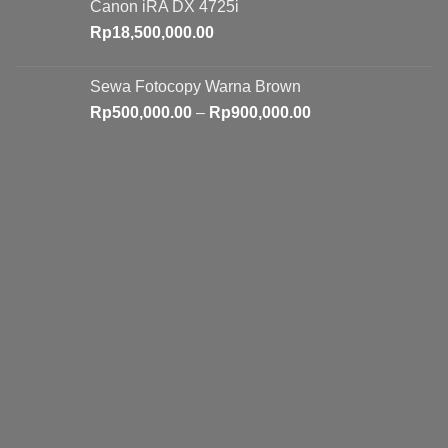
Canon iRA DX 4725i
Rp
18,500,000.00
Sewa Fotocopy Warna Brown
Price
Rp
500,000.00
–
Rp
900,000.00
range:
Rp500,000.00
through
Rp900,000.00