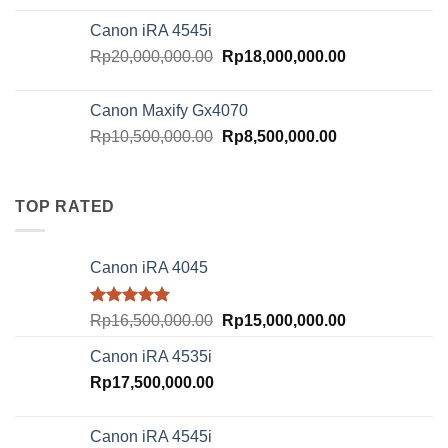
was:
is:
Canon iRA 4545i
Rp18,000,000.00.
Rp16,000,000.
Original
Current
Rp
20,000,000.00
Rp
18,000,000.00
price
price
was:
is:
Canon Maxify Gx4070
Rp20,000,000.00.
Rp18,000,000.
Original
Current
Rp
10,500,000.00
Rp
8,500,000.00
price
price
was:
is:
Rp10,500,000.00.
Rp8,500,000.00
TOP RATED
Canon iRA 4045
Rated
5.00
Original
Current
Rp
16,500,000.00
Rp
15,000,000.00
out of 5
price
price
Canon iRA 4535i
was:
is:
Rp
17,500,000.00
Rp16,500,000.00.
Rp15,000,000.
Canon iRA 4545i