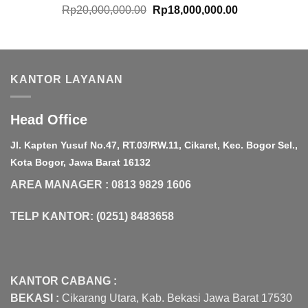
Original
Current
Rp
20,000,000.00
Rp
18,000,000.00
price
price
was:
is:
Rp20,000,000.00.
Rp18,000,000.
KANTOR LAYANAN
Head Office
Jl. Kapten Yusuf No.47, RT.03/RW.11, Cikaret, Kec. Bogor Sel.,
Kota Bogor, Jawa Barat 16132
AREA MANAGER : 0813 9829 1606
TELP KANTOR: (0251) 8483658
KANTOR CABANG :
BEKASI :
Cikarang Utara, Kab. Bekasi Jawa Barat 17530