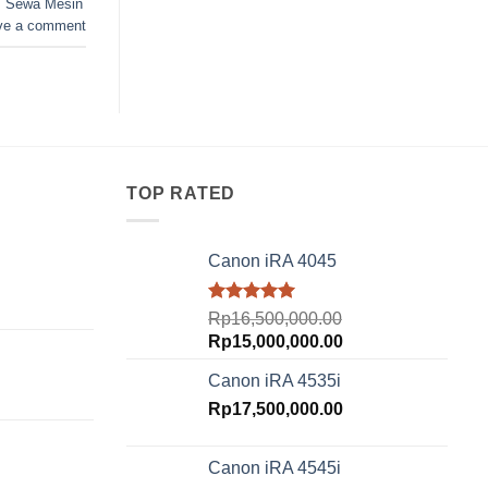
,
Sewa Mesin
ve a comment
TOP RATED
Canon iRA 4045
urrent
Rated
5.00
Rp
16,500,000.00
rice
out of 5
Original
Current
Rp
15,000,000.00
:
price
price
p18,500,000.00.
Canon iRA 4535i
was:
is:
urrent
Rp16,500,000.00.
Rp
17,500,000.00
Rp15,000,000.00.
rice
:
Canon iRA 4545i
p16,000,000.00.