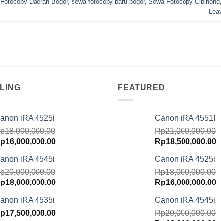
 Fotocopy Daerah Bogor
,
sewa fotocopy baru bogor
,
Sewa Fotocopy Cibinong
Lea
LING
FEATURED
anon iRA 4525i
Canon iRA 4551I
p
18,000,000.00
Rp
21,000,000.00
riginal
Current
Original
C
p
16,000,000.00
Rp
18,500,000.00
rice
price
price
p
anon iRA 4545i
Canon iRA 4525i
as:
is:
was:
is
p18,000,000.00.
p
20,000,000.00
Rp16,000,000.00.
Rp21,000,000.00.
Rp
18,000,000.00
R
riginal
Current
Original
C
p
18,000,000.00
Rp
16,000,000.00
rice
price
price
p
anon iRA 4535i
Canon iRA 4545i
as:
is:
was:
is
p20,000,000.00.
p
17,500,000.00
Rp18,000,000.00.
Rp18,000,000.00.
Rp
20,000,000.00
R