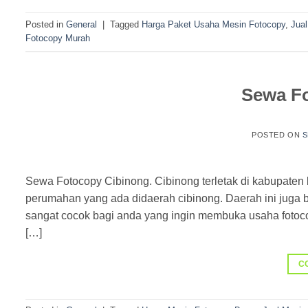
Posted in
General
|
Tagged
Harga Paket Usaha Mesin Fotocopy
,
Jua
Fotocopy Murah
Sewa F
POSTED ON
S
Sewa Fotocopy Cibinong. Cibinong terletak di kabupaten
perumahan yang ada didaerah cibinong. Daerah ini juga b
sangat cocok bagi anda yang ingin membuka usaha fotoco
[…]
C