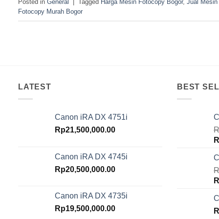
Posted in
General
|
Tagged
Harga Mesin Fotocopy Bogor
,
Jual Mesin
Fotocopy Murah Bogor
LATEST
BEST SEL
Canon iRA DX 4751i
C
Rp
21,500,000.00
R
O
R
p
Canon iRA DX 4745i
C
w
Rp
20,500,000.00
R
R
O
R
p
Canon iRA DX 4735i
C
w
Rp
19,500,000.00
R
R