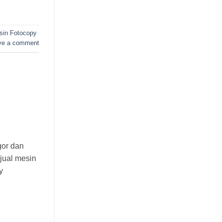
in Fotocopy
ve a comment
gor dan
jual mesin
y