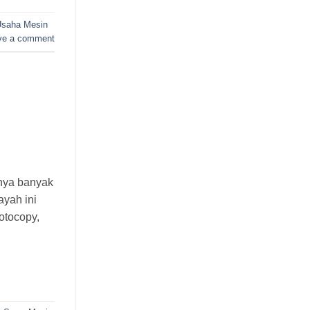
Usaha Mesin
ve a comment
nnya banyak
ayah ini
otocopy,