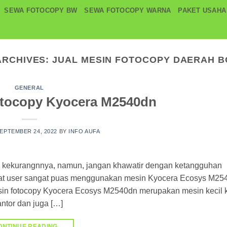
SEWA FOTOCOPY BW
SEWA FOTOCOPY WARNA
PAKET USAHA
ARCHIVES:
JUAL MESIN FOTOCOPY DAERAH 
GENERAL
otocopy Kyocera M2540dn
EPTEMBER 24, 2022
BY
INFO AUFA
an kekurangnnya, namun, jangan khawatir dengan ketangguhan
at user sangat puas menggunakan mesin Kyocera Ecosys M25
Mesin fotocopy Kyocera Ecosys M2540dn merupakan mesin kecil 
ntor dan juga […]
ONTINUE READING
→