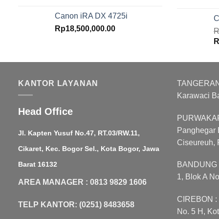
Canon iRA DX 4725i
C
Rp
18,500,000.00
R
O
R
p
w
R
KANTOR LAYANAN
TANGERANG :
Karawaci B
Head Office
PURWAKART
Panghegar B
Jl. Kapten Yusuf No.47, RT.03/RW.11,
Ciseureuh, 
Cikaret, Kec. Bogor Sel., Kota Bogor, Jawa
Barat 16132
BANDUNG : 
1, Blok A N
AREA MANAGER : 0813 9829 1606
CIREBON : J
TELP KANTOR: (0251) 8483658
No. 5 H, Ko