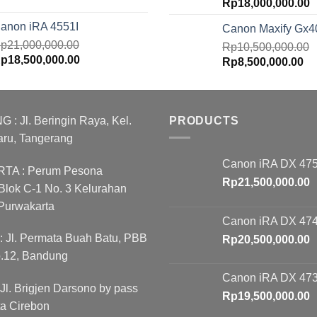
Original
C
Rp
18,000,000.00
price
p
anon iRA 4551I
Canon Maxify Gx4
was:
is
p
21,000,000.00
Rp20,000,000.00.
Rp
10,500,000.00
R
riginal
Current
p
18,500,000.00
Original
Cu
Rp
8,500,000.00
rice
price
price
pr
as:
is:
was:
is:
p21,000,000.00.
Rp18,500,000.00.
Rp10,500,000.00.
Rp
 Jl. Beringin Raya, Kel.
PRODUCTS
aru, Tangerang
Canon iRA DX 475
A : Perum Pesona
Rp
21,500,000.00
lok C-1 No. 3 Kelurahan
Purwakarta
Canon iRA DX 474
Jl. Permata Buah Batu, PBB
Rp
20,500,000.00
o.12, Bandung
Canon iRA DX 473
l. Brigjen Darsono by pass
Rp
19,500,000.00
ta Cirebon