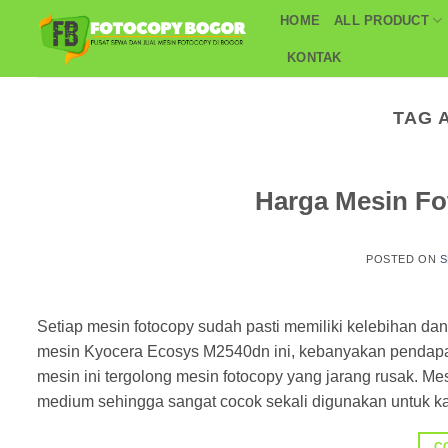
Skip
HOME
ALL PRODUCT
to
KONTAK
content
TAG 
Harga Mesin F
POSTED ON
S
Setiap mesin fotocopy sudah pasti memiliki kelebihan d
mesin Kyocera Ecosys M2540dn ini, kebanyakan pendap
mesin ini tergolong mesin fotocopy yang jarang rusak. 
medium sehingga sangat cocok sekali digunakan untuk ka
C