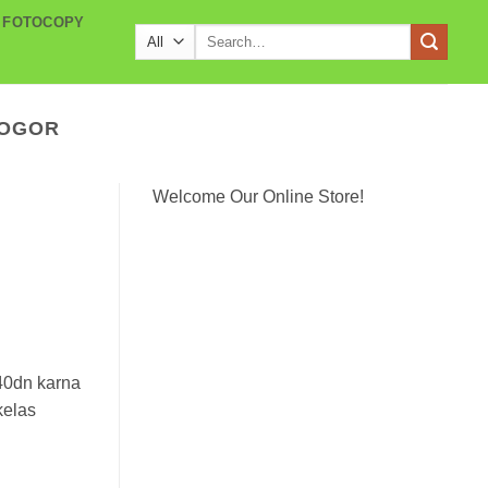
 FOTOCOPY
Search
for:
BOGOR
Welcome Our Online Store!
40dn karna
kelas