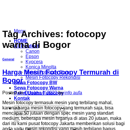
Skip
to
content
Menu
Tag Archives:
fotocopy
HOME
warna di Bogor
All Product
Canon
Epson
General
Kyocera
Konica Minolta
Harga Mesin Fotocopy Termurah di
Mesin Fotocopy Baru
Mesin Fotocopy Rekondisi
Bogor
Sewa Fotocopy BW
Sewa Fotocopy Warna
Posted on
October 4, 2022
by
info aufa
Paket Usaha Fotocopy
Kontak
Mesin fotocopy termasuk mesin yang terbilang mahal,
karena harga mesin fotocopy yang termurah saja, bisa
mencapai 50 jutaan dengan spec mesin yang standart
Search
medium, beberapa mesin hrganya di atas 20 jutaan, maka
for:
dari itu kami pusat fotocopy Jakarta memberikan solusi bagi
anda yaitu mesin rekondisi yang masih terbilang bagus