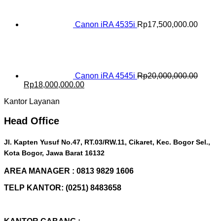
Canon iRA 4535i
Rp
17,500,000.00
Canon iRA 4545i
Rp
20,000,000.00
Original
Current
Rp
18,000,000.00
price
price
Kantor Layanan
was:
is:
Rp20,000,000.00.
Rp18,000,000.00.
Head Office
Jl. Kapten Yusuf No.47, RT.03/RW.11, Cikaret, Kec. Bogor Sel.,
Kota Bogor, Jawa Barat 16132
AREA MANAGER : 0813 9829 1606
TELP KANTOR: (0251) 8483658