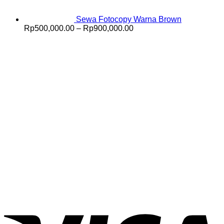
Sewa Fotocopy Warna Brown
Price
Rp
500,000.00
–
Rp
900,000.00
range:
Rp500,000.00
through
Rp900,000.00
V