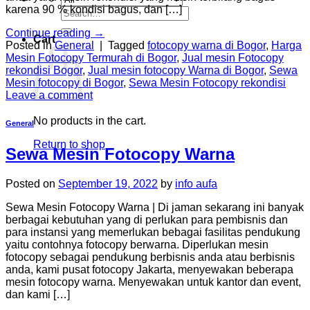
karena 90 % kondisi bagus, dan […]
Search
for:
Continue reading
→
Cart
Posted in
General
|
Tagged
fotocopy warna di Bogor
,
Harga
Mesin Fotocopy Termurah di Bogor
,
Jual mesin Fotocopy
rekondisi Bogor
,
Jual mesin fotocopy Warna di Bogor
,
Sewa
Mesin fotocopy di Bogor
,
Sewa Mesin Fotocopy rekondisi
Leave a comment
No products in the cart.
General
Return to shop
Sewa Mesin Fotocopy Warna
Posted on
September 19, 2022
by
info aufa
Sewa Mesin Fotocopy Warna | Di jaman sekarang ini banyak
berbagai kebutuhan yang di perlukan para pembisnis dan
para instansi yang memerlukan bebagai fasilitas pendukung
yaitu contohnya fotocopy berwarna. Diperlukan mesin
fotocopy sebagai pendukung berbisnis anda atau berbisnis
anda, kami pusat fotocopy Jakarta, menyewakan beberapa
mesin fotocopy warna. Menyewakan untuk kantor dan event,
dan kami […]