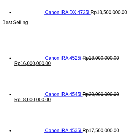
Canon iRA DX 4725i
Rp
18,500,000.00
Best Selling
Canon iRA 4525i
Rp
18,000,000.00
Original
Current
Rp
16,000,000.00
price
price
was:
is:
Rp18,000,000.00.
Rp16,000,000.00.
Canon iRA 4545i
Rp
20,000,000.00
Original
Current
Rp
18,000,000.00
price
price
was:
is:
Rp20,000,000.00.
Rp18,000,000.00.
Canon iRA 4535i
Rp
17,500,000.00