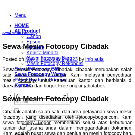
Skip
to
Menu
content
HOME
All Product
Sewa Mesin Fotocopy
Canon
Epson
Sewa Mesin Fotocopy Cibadak
Kyocera
Konica Minolta
Mesin Fotocopy Baru
Posted on
May 2, 2023
May 2, 2023
by
info aufa
Mesin Fotocopy Rekondisi
Sewa Fotocopy BW
Sewa Mesin Fotocopy Cibadak| cibadak merupakan salah
Sewa Fotocopy Warna
satu nama daerah di bogor. Kami melayani penyediaan
Paket Usaha Fotocopy
mesin
fotocopy
untuk keperluan kantor dan berbisnis di
Kontak
daerah jakarta dan bogor. Free ongkir jabotabek
Sewa Mesin Fotocopy Cibadak
Search
for:
Cibadak adalah salah satu dari area pelayanan sewa mesin
fotocopy yang disediakan oleh fotocopybogor.com. Kami
sewa fot
ocopy Bogor
memberikan solusi atas kebutuhan
Search
kantor dan usaha anda dalam menggandakan dokumen.
for:
Kami adalah pusat sewa dan penjualan mesin fotocopy baru