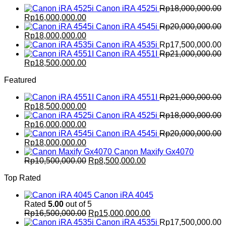
Canon iRA 4525i
Rp
18,000,000.00
Original
Current
Rp
16,000,000.00
price
price
Canon iRA 4545i
Rp
20,000,000.00
was:
Original
is:
Current
Rp
18,000,000.00
Rp18,000,000.00.
price
Rp16,000,000.00.
price
Canon iRA 4535i
Rp
17,500,000.00
was:
is:
Canon iRA 4551I
Rp
21,000,000.00
Rp20,000,000.00.
Original
Rp18,000,000.00.
Current
Rp
18,500,000.00
price
price
Featured
was:
is:
Rp21,000,000.00.
Rp18,500,000.00.
Canon iRA 4551I
Rp
21,000,000.00
Original
Current
Rp
18,500,000.00
price
price
Canon iRA 4525i
Rp
18,000,000.00
was:
Original
is:
Current
Rp
16,000,000.00
Rp21,000,000.00.
price
Rp18,500,000.00.
price
Canon iRA 4545i
Rp
20,000,000.00
was:
Original
is:
Current
Rp
18,000,000.00
Rp18,000,000.00.
price
Rp16,000,000.00.
price
Canon Maxify Gx4070
was:
is:
Original
Current
Rp
10,500,000.00
Rp
8,500,000.00
Rp20,000,000.00.
Rp18,000,000.00.
price
price
Top Rated
was:
is:
Rp10,500,000.00.
Rp8,500,000.00.
Canon iRA 4045
Rated
5.00
out of 5
Original
Current
Rp
16,500,000.00
Rp
15,000,000.00
price
price
Canon iRA 4535i
Rp
17,500,000.00