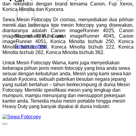
Cart
dan rekondisi dengan brand ternama Canon, Fuji Xerox,
Konica Minolta dan Kyocera.
Sewa Mesin Fotocopy Di ciomas, menyediakan dua pilihan
merek dan beberapa tipe mesin fotocopy yang disewakan,
diantaranya adalah Canon imageRunner 4025, Canon
imageRunner 4035, Canon imageRunner 4045, Canon
No products in the cart.
imageRunner 4051, Konica Minolta bizhub 250, Konica
Return to shop
Minolta bizhub 350, Konica Minolta bizhub 222, Konica
Minolta bizhub 282, Konica Minolta bizhub 362.
Untuk Mesin Fotocopy Warna, kami juga menyediakan
beberapa piihan jenis mesin fotocopy yang bisa anda sewa
sesuai dengan kebutuhan anda. Mesin yang kami sewa kan
adalah Kyocera, sebuah pabrikan besutan negara jepang
yang sudah bertahun – tahun berkecimpung di dunia Mesin
Fotocopy. Memiliki spesifikasi mesin yang lengkap dan
mumpuni, mampu menunjang dan mensupport pekerjaan
kantor anda. Tersedia mulai mesin portable hingga mesin
Heavy Duty yang banyak dipakai di dunia industri.