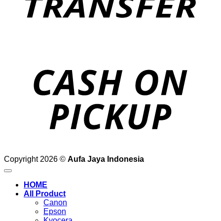
o
P
Copyright 2026 ©
Aufa Jaya Indonesia
HOME
All Product
Canon
Epson
Kyocera