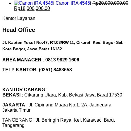
was:
is:
Canon iRA 4545i
Rp
20,000,000.00
Original
Current
Rp16,500,000.00.
Rp15,000,000.00.
Rp
18,000,000.00
price
price
Kantor Layanan
was:
is:
Rp20,000,000.00.
Rp18,000,000.00.
Head Office
Jl. Kapten Yusuf No.47, RT.03/RW.11, Cikaret, Kec. Bogor Sel.,
Kota Bogor, Jawa Barat 16132
AREA MANAGER : 0813 9829 1606
TELP KANTOR: (0251) 8483658
KANTOR CABANG :
BEKASI :
Cikarang Utara, Kab. Bekasi Jawa Barat 17530
JAKARTA
: Jl. Cipinang Muara No.1. 2A, Jatinegara,
Jakarta Timur
TANGERANG : Jl. Beringin Raya, Kel. Karawaci Baru,
Tangerang