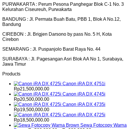
PURWAKARTA : Perum Pesona Panghegar Blok C-1 No. 3
Kelurahan Ciseureuh, Purwakarta
BANDUNG : Jl. Permata Buah Batu, PBB 1, Blok A No.12,
Bandung
CIREBON : Jl. Brigjen Darsono by pass No. 5 H, Kota
Cirebon
SEMARANG : Jl. Puspanjolo Barat Raya No. 44
SURABAYA : Jl. Pagesangan Asri Blok AA No 1, Surabaya,
Jawa Timur
Products
Canon iRA DX 4751i
Rp
21,500,000.00
Canon iRA DX 4745i
Rp
20,500,000.00
Canon iRA DX 4735i
Rp
19,500,000.00
Canon iRA DX 4725i
Rp
18,500,000.00
Sewa Fotocopy Warna