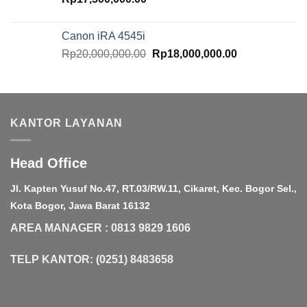
Canon iRA 4545i
Original
Current
Rp
20,000,000.00
Rp
18,000,000.00
price
price
was:
is:
Rp20,000,000.00.
Rp18,000,000.
KANTOR LAYANAN
Head Office
Jl. Kapten Yusuf No.47, RT.03/RW.11, Cikaret, Kec. Bogor Sel.,
Kota Bogor, Jawa Barat 16132
AREA MANAGER : 0813 9829 1606
TELP KANTOR: (0251) 8483658