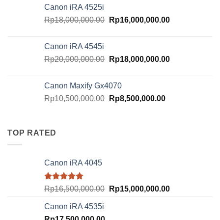
was:
is:
Canon iRA 4525i
Rp21,000,000.00.
Rp18,500,000.
Original
Current
Rp
18,000,000.00
Rp
16,000,000.00
price
price
was:
is:
Canon iRA 4545i
Rp18,000,000.00.
Rp16,000,000.
Original
Current
Rp
20,000,000.00
Rp
18,000,000.00
price
price
was:
is:
Canon Maxify Gx4070
Rp20,000,000.00.
Rp18,000,000.
Original
Current
Rp
10,500,000.00
Rp
8,500,000.00
price
price
was:
is:
Rp10,500,000.00.
Rp8,500,000.00
TOP RATED
Canon iRA 4045
Rated
5.00
Original
Current
Rp
16,500,000.00
Rp
15,000,000.00
out of 5
price
price
Canon iRA 4535i
was:
is:
Rp
17,500,000.00
Rp16,500,000.00.
Rp15,000,000.