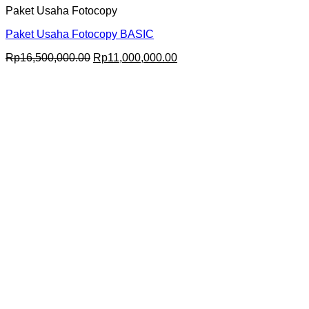
Paket Usaha Fotocopy
Paket Usaha Fotocopy BASIC
Original
Current
Rp
16,500,000.00
Rp
11,000,000.00
price
price
was:
is:
Rp16,500,000.00.
Rp11,000,000.00.