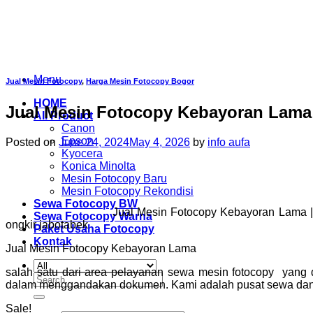
Skip
to
content
Menu
Jual Mesin Fotocopy
,
Harga Mesin Fotocopy Bogor
HOME
Jual Mesin Fotocopy Kebayoran Lama
All Product
Canon
Epson
Posted on
June 24, 2024
May 4, 2026
by
info aufa
Kyocera
Konica Minolta
Mesin Fotocopy Baru
Mesin Fotocopy Rekondisi
Sewa Fotocopy BW
Jual Mesin Fotocopy Kebayoran Lama 
Sewa Fotocopy Warna
ongkir jabotabek
Paket Usaha Fotocopy
Kontak
Jual Mesin Fotocopy Kebayoran Lama
salah satu dari area pelayanan sewa mesin fotocopy yang
Search
dalam menggandakan dokumen. Kami adalah pusat sewa dan p
for:
Sale!